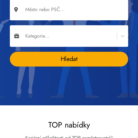
Město nebo PSČ...
Kategorie...
Hledat
TOP nabídky
Kariérní příležitosti od TOP zaměstnavatelů